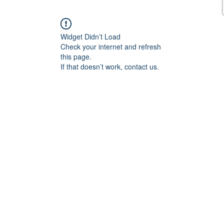
Widget Didn’t Load
Check your internet and refresh
this page.
If that doesn’t work, contact us.