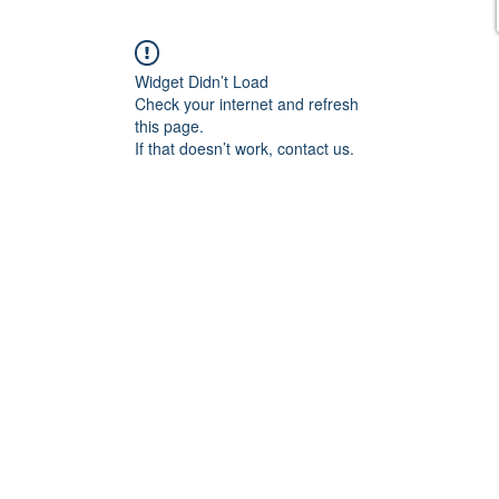
Widget Didn’t Load
Check your internet and refresh
this page.
If that doesn’t work, contact us.